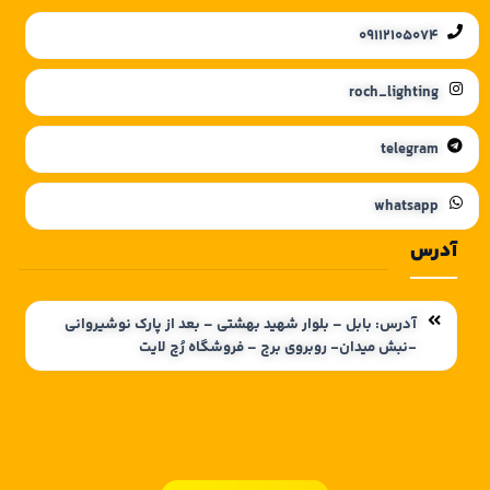
09112105074
roch_lighting
telegram
whatsapp
آدرس
آدرس: بابل – بلوار شهید بهشتی – بعد از پارک نوشیروانی
-نبش میدان- روبروی برج – فروشگاه رُچ لایت