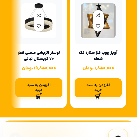
آویز چوب فلز ستاره تک
لوستر اتریشی منحنی قطر
لو
شعله
70 کریستال نباتی
1,850,000
تومان
19,850,000
تومان
افزودن به سبد
افزودن به سبد
خرید
خرید