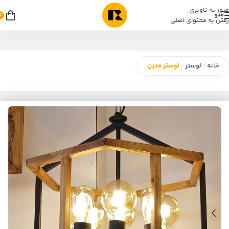
عبور به ناوبری
منو
0
رفتن به محتوای اصلی
خانه
لوستر
لوستر مدرن
/
/