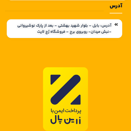
آدرس
آدرس: بابل – بلوار شهید بهشتی – بعد از پارک نوشیروانی
-نبش میدان- روبروی برج – فروشگاه رُچ لایت