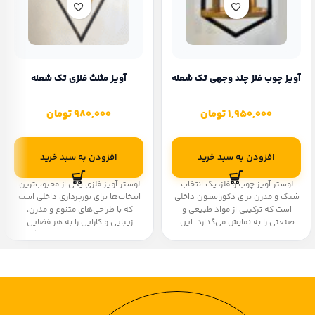
آویز چوب فلز چند وجهی تک شعله
آویز مثلث فلزی تک شعله
1,950,000
تومان
980,000
تومان
افزودن به سبد خرید
افزودن به سبد خرید
لوستر آویز چوب و فلز، یک انتخاب
لوستر آویز فلزی یکی از محبوب‌ترین
شیک و مدرن برای دکوراسیون داخلی
انتخاب‌ها برای نورپردازی داخلی است
است که ترکیبی از مواد طبیعی و
که با طراحی‌های متنوع و مدرن،
صنعتی را به نمایش می‌گذارد. این
زیبایی و کارایی را به هر فضایی
نوع لوسترها به دلیل طراحی منحصر
می‌آورد. در ادامه به برخی از ویژگی‌ها
به فرد و استفاده از چوب طبیعی و
و مزایای این لوسترها اشاره
فلزات مقاوم، طرفداران زیادی پیدا
می‌کنیم:همچنین میتوانید از سایر
کرده‌اند. در زیر به برخی از ویژگی‌ها و
لوستر های آویز آشپزخانه
،
لوستر
مزایای این لوسترها اشاره
آویز های راهرو
،
لوستر آویز های اتاق
می‌کنیم:همچنین میتوانید از سایر
خواب
نیز دیدن فرمایید.
لوستر های آویز آشپزخانه
،
لوستر