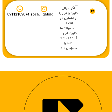
درخشان ترین لحضات شما با رچ لایت
اگر سوالی
دارید یا نیاز به
09112105074
roch_lighting
راهنمایی در
انتخاب
محصولات ما
دارید، تیم ما
آماده است تا
شما را
همراهی کند.