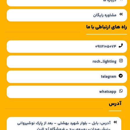
درباره ما
مشاوره رایگان
راه های ارتباطی با ما
09112105074
roch_lighting
telegram
whatsapp
آدرس
آدرس: بابل – بلوار شهید بهشتی – بعد از پارک نوشیروانی
-نبش میدان- روبروی برج – فروشگاه رُچ لایت