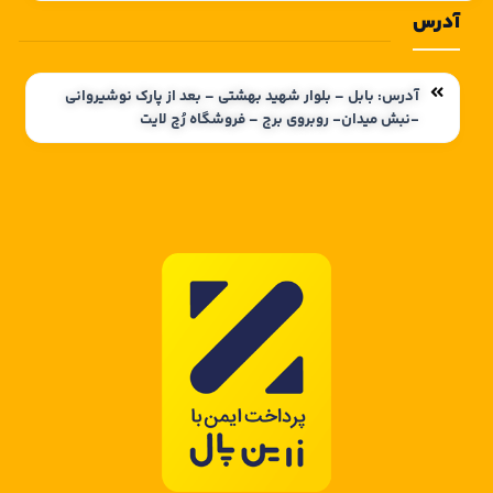
آدرس
آدرس: بابل – بلوار شهید بهشتی – بعد از پارک نوشیروانی
-نبش میدان- روبروی برج – فروشگاه رُچ لایت