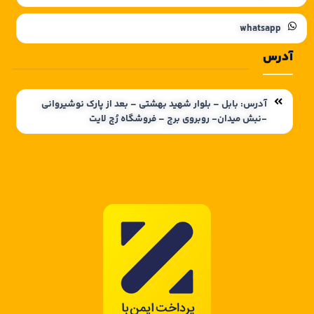
whatsapp
آدرس
آدرس: بابل – بلوار شهید بهشتی – بعد از پارک نوشیروانی
-نبش میدان- روبروی برج – فروشگاه رُچ لایت