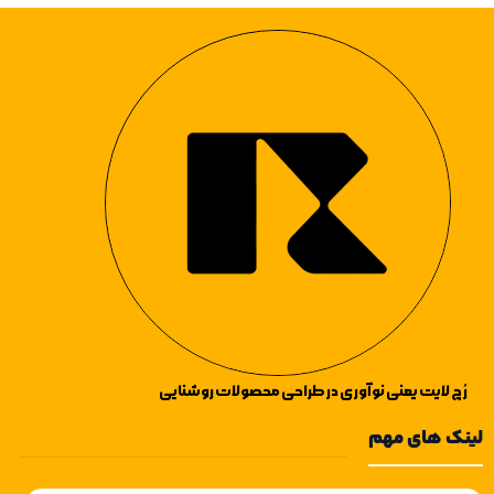
کرده‌اند. در زیر به برخی از ویژگی‌ها و
مزایای این لوسترها اشاره
می‌کنیم:همچنین میتوانید از سایر
لوستر های آویز آشپزخانه
،
لوستر
آویز های راهرو
،
لوستر آویز های اتاق
خواب
نیز دیدن فرمایید.
رُچ لایت یعنی نوآوری در طراحی محصولات روشنایی
لینک های مهم