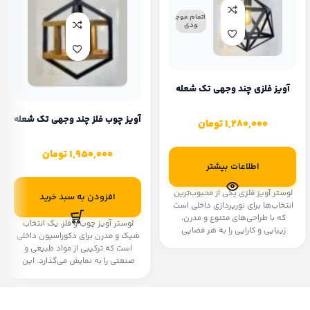
اتمام موج
ودی
آویز فلزی چند وجهی تک شعله
آویز چوب فلز چند وجهی تک شعله
1,280,000
تومان
1,950,000
تومان
اطلاعات بیشتر
لوستر آویز فلزی یکی از محبوب‌ترین
افزودن به سبد خرید
انتخاب‌ها برای نورپردازی داخلی است
که با طراحی‌های متنوع و مدرن،
لوستر آویز چوب و فلز، یک انتخاب
زیبایی و کارایی را به هر فضایی
شیک و مدرن برای دکوراسیون داخلی
می‌آورد. در ادامه به برخی از ویژگی‌ها
است که ترکیبی از مواد طبیعی و
و مزایای این لوسترها اشاره
صنعتی را به نمایش می‌گذارد. این
می‌کنیم:همچنین میتوانید از سایر
نوع لوسترها به دلیل طراحی منحصر
لوستر های آویز آشپزخانه
،
لوستر
به فرد و استفاده از چوب طبیعی و
آویز های راهرو
،
لوستر آویز های اتاق
فلزات مقاوم، طرفداران زیادی پیدا
خواب
نیز دیدن فرمایید.