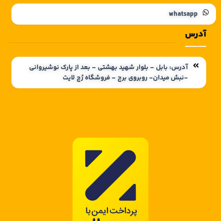
whatsapp
آدرس
آدرس: بابل – بلوار شهید بهشتی – بعد از پارک نوشیروانی
-نبش میدان- روبروی برج – فروشگاه رُچ لایت