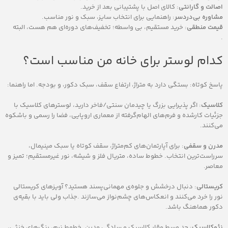
اصالت و گارانتی
: کالای اصل با پشتیبانی بعد از خرید.
مشاوره بی‌دردسر
: راهنمایی برای انتخاب سایز، سبک و نور مناسب.
قیمت منطقی
: خرید مستقیم، بی‌ واسطه؛ تخفیف‌های دوره‌ای هم هست، البته
.
کدام لوستر برای خانه من مناسب است؟
پاسخ کوتاه: بستگی دارد به متراژ، ارتفاع سقف، سبک دکور، و بودجه. اما راهنما:
کلاسیک
: اگر پذیرایی بزرگ یا چیدمان سنتی/فاخر دارید، لوسترهای کلاسیک با
جزئیات کارشده و فرم‌های الهام‌گرفته از معماری اروپایی، فضا را رسمی و باشکوه
می‌کنند.
مدرن و سقفی
: برای آپارتمان‌های کم‌متراژ، سقف کوتاه یا سبک مینیمال،
سرراست‌ترین انتخاب. خطوط ساده، متریال فلز و شیشه، نور غیرمستقیم؛ تمیز و
معاصر.
کریستالی
: دنبال درخشش و جلوه‌ی مهمانی‌پسند هستید؟ آویزهای کریستالی
نور را خرد می‌کنند و انعکاس‌های چشم‌نواز می‌سازند .جذاب ولی باید با بقیه‌ی
دکور هماهنگ باشد.
نئوکلاسیک
: حد وسطِ وقار کلاسیک و سادگی مدرن. خطوط نرم، رنگ‌های خنثی،