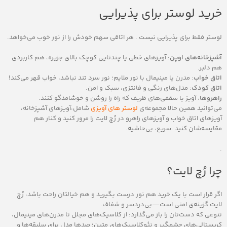
خرید لوستر برای پذیرایی
لوستر فقط برای پذیرایی نیست . هر اتاقی سهم خودش را از نور خوب می‌خواهد.
آشپزخانه‌های اوپن
: آویزهای خطی یا چندتایی کوچک بالای جزیره، هم کاربردی
هم دلبر.
اتاق خواب
: مدرن یا مینیمال با نور ملایم؛ نور سرد تند نباشد، خواب قهر می‌کند!
اتاق کودک
: مدل‌های رنگی و فانتزی، سبک و امن.
راهروها
: آویز یا سقفی‌های ظریف که راه را روشن و خوشامدگو کنند.
می‌توانید همین حالا مجموعه‌ی
لوستر های آویزی
شامل:آویزهای آشپزخانه،
آویزهای اتاق خواب و آویزهای راهرو در رُچ لایت را مرور کنید و کنار هم
مقایسه‌شان کنید .سریع، بی‌حاشیه.
.
چرا رُچ لایت؟
اگر قرار است با یک خرید هم نور درست بگیرید و هم خیالتان راحت باشد، رُچ
لایت گزینه‌ی امنی است—بی‌دردسر و شفاف.
تنوعی که دست‌تان را باز می‌گذارد: از کلاسیک‌های مجلل تا مدرن‌های مینیمال،
کریستالی‌های چشمگیر و نئوکلاسیک‌های متین؛ صدها مدل برای سلیقه‌ها و