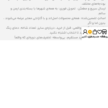
بودجه‌های مختلف.
ارسال سریع و مطمئن: تحویل فوری؛ به همه‌ی شهرها با بسته‌بندی ایمن و
سالم‌.
اصالتِ تضمین‌شده: همه‌ی محصولات اصل‌اند و با گارانتی معتبر عرضه می‌شوند ،
بدون اما و اگر.
پشتیبانی رایگان و واقعی: قبل از خرید، درباره‌ی سایز، تعداد شاخه، دمای رنگ
0
و… مشاوره می‌گیرید تا انتخاب اشتباه نکنید.
روشگاه
علاقه مندی
سبد خرید
حساب کاربری من
قیمت منصفانه: خرید مستقیم، بی‌واسطه؛ تخفیف‌های دوره‌ای که واقعاً
به‌صرفه‌اند.
خلاصه؟ می‌خرید و تمام — نور خوب، حال خوب.
چند نکته‌ی انتخاب حرفه‌ای لوستر (کوتاه اما
کارراه‌انداز)
ارتفاع نصب: در پذیرایی معمولاً 210–230 سانتی‌متر از کف تا پایین‌ترین نقطه‌ی
لوستر خوب است؛ بالای میز ناهارخوری، 75–90 سانتی‌متر از سطح میز فاصله
بگذارید.
دمای رنگ: فضاهای نشیمن با نور گرم یا نچرال (۲۷۰۰–۳۰۰۰ کلوین)
دل‌نشین‌ترند؛ برای کار و مطالعه، کمی خنک‌تر عاقلانه‌تر است.
قابلیت تعویض لامپ: مدل‌هایی که محدود به لامپ خاص نیستند، در آینده
هزینه‌ی نگهداری‌تان را پایین می‌آورند.
وزن و سقف: سقف کاذب تحمل هر وزنی را ندارد؛ قبل از خرید به بست و زیرسازی