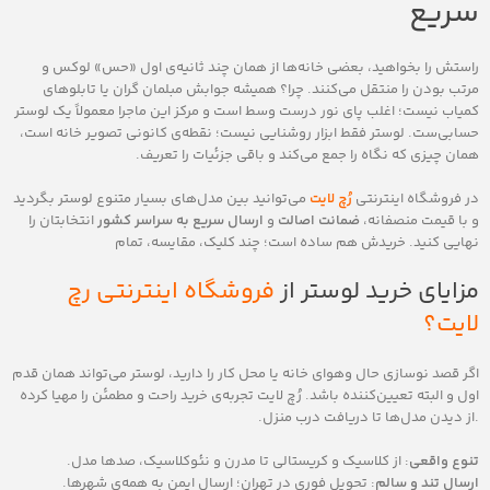
سریع
راستش را بخواهید، بعضی خانه‌ها از همان چند ثانیه‌ی اول «حس» لوکس و
مرتب بودن را منتقل می‌کنند. چرا؟ همیشه جوابش مبلمان گران یا تابلوهای
کمیاب نیست؛ اغلب پای نور درست وسط است و مرکز این ماجرا معمولاً یک لوستر
حسابی‌ست. لوستر فقط ابزار روشنایی نیست؛ نقطه‌ی کانونی تصویر خانه است،
همان چیزی که نگاه را جمع می‌کند و باقی جزئیات را تعریف.
در فروشگاه اینترنتی
رُچ لایت
می‌توانید بین مدل‌های بسیار متنوع لوستر بگردید
و با قیمت منصفانه،
ضمانت اصالت
و
ارسال سریع به سراسر کشور
انتخابتان را
نهایی کنید. خریدش هم ساده است؛ چند کلیک، مقایسه، تمام
مزایای خرید لوستر از
فروشگاه اینترنتی رچ
لایت
؟
اگر قصد نوسازی حال ‌وهوای خانه یا محل کار را دارید، لوستر می‌تواند همان قدم
اول و البته تعیین‌کننده باشد. رُچ لایت تجربه‌ی خرید راحت و مطمئن را مهیا کرده
.از دیدن مدل‌ها تا دریافت درب منزل.
تنوع واقعی
: از کلاسیک و کریستالی تا مدرن و نئوکلاسیک، صدها مدل.
ارسال تند و سالم
: تحویل فوری در تهران؛ ارسال ایمن به همه‌ی شهرها.