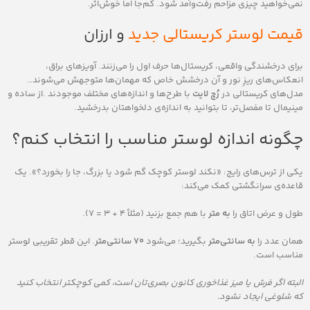
نمی‌خواهید چیزی مزاحم رفت‌وآمد شود. کم‌جا اما خوش‌اثر.
قیمت لوستر کریستالی جدید
و ارزان
برای درخشندگی واقعی، کریستال‌ها حرف اول را می‌زنند. آویزهای براق،
انعکاس‌های ریزِ نور و آن درخشش خاص که مهمان‌ها متوجهش می‌شوند…
مدل‌های کریستالی در
رُچ لایت
با طرح‌ها و اندازه‌های مختلف موجودند .از ساده و
مینیمال تا مفصل‌تر، تا بتوانید به اندازه‌ی دلخواهتان بدرخشید.
چگونه اندازه لوستر مناسب را انتخاب کنم؟
یکی از ترس‌های رایج: «نکند لوستر کوچک گم شود یا بزرگ، جا را بخورد؟». یک
قاعده‌ی سرانگشتی کمک می‌کند:
طول و عرض اتاق را
به متر
با هم جمع بزنید (مثلاً ۴ + ۳ = ۷).
همان عدد را
به سانتی‌متر
بگیرید؛ می‌شود
۷۰
سانتی‌متر
. این قطر تقریبی لوستر
مناسب است.
البته اگر فرش یا میز غذاخوری کانون بصری‌تان است، کمی کوچکتر انتخاب کنید
که شلوغی ایجاد نشود
.