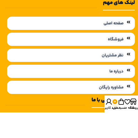
لینک های مهم
صفحه اصلی
فروشگاه
نظر مشتریان
درباره ما
مشاوره رایگان
راه های ارتباطی با ما
0
روشگاه
علاقه مندی
سبد خرید
حساب کاربری من
09112105074
roch_lighting