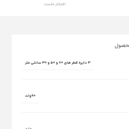
افتخار ماست
محصول
3 دایره قطر های 70 و 50 و 30 سانتی متر
90وات
دارد