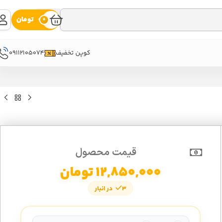
0
تومان
0
09112105074
کوپن تخفیف
قیمت محصول
12,850,000
تومان
3 در انبار