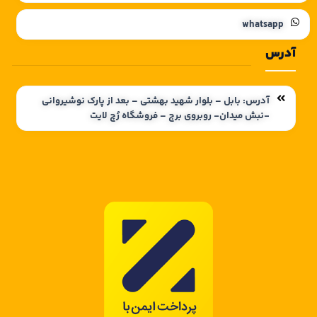
whatsapp
آدرس
آدرس: بابل – بلوار شهید بهشتی – بعد از پارک نوشیروانی
-نبش میدان- روبروی برج – فروشگاه رُچ لایت