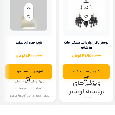
لوستر باکارا وارداتی مشکی مات
آویز خمره ای سفید
۱۵ شاخه
31,950,000
تومان
1,400,000
تومان
افزودن به سبد خرید
افزودن به سبد خرید
ویژگی‌های
ویژگی‌های آویز خمره‌ای:
۱_طراحی منحصر به‌فرد:
برجسته لوستر
شکل خمره‌ای این آویزها ظاهری
باکارا:
کلاسیک و جذاب به فضا می‌بخشد و
به‌خوبی با سبک‌های مختلف
۱_کریستال‌های اصیل:
دکوراسیون هماهنگ می‌شود.