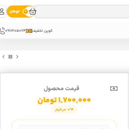
0
تومان
0
09112105074
کوپن تخفیف
قیمت محصول
1,700,000
تومان
4 در انبار