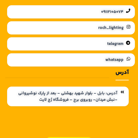
09112105074
roch_lighting
telegram
whatsapp
آدرس
آدرس: بابل – بلوار شهید بهشتی – بعد از پارک نوشیروانی
-نبش میدان- روبروی برج – فروشگاه رُچ لایت