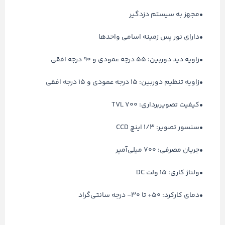
•مجهز به سیستم دزدگیر
•دارای نور پس زمینه اسامی واحدها
•زاویه دید دوربین: 55 درجه عمودی و 90 درجه افقی
•زاویه تنظیم دوربین: 15 درجه عمودی و 15 درجه افقی
•کیفیت تصویربرداری: 700 TVL
•سنسور تصویر: 1/3 اینچ CCD
•جریان مصرفی: 700 میلی‌آمپر
•ولتاژ کاری: 15 ولت DC
•دمای کارکرد: 50+ تا 30- درجه سانتی‌گراد