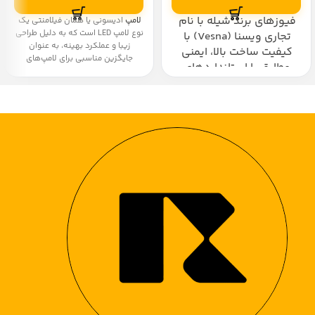
فیوزهای برند شیله با نام
لامپ
ادیسونی یا همان فیلامنتی یک
نوع لامپ LED است که به دلیل طراحی
تجاری ویسنا (Vesna) با
زیبا و عملکرد بهینه، به عنوان
کیفیت ساخت بالا، ایمنی
جایگزین مناسبی برای لامپ‌های
مطابق با استانداردهای
رشته‌ای سنتی شناخته می‌شود.
بین‌المللی، نصب آسان و
این لامپ‌ها به شکل لامپ‌های
قیمت اقتصادی، انتخابی
کلاسیک ساخته شده و با حفظ ظاهر
سنتی، از تکنولوژی LED برای کاهش
هوشمندانه برای حفاظت از
مصرف انرژی و افزایش طول عمر بهره
برق ساختمان هستند.
می‌برند.
پشتیبانی قوی، تنوع مدل و
طول عمر بالا از دیگر دلایلی
است که شیله را به گزینه‌ای
مطمئن در بازار تبدیل کرده
است.