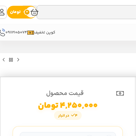
0
تومان
0
09112105074
کوپن تخفیف
قیمت محصول
4,250,000
تومان
4 در انبار