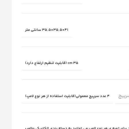
41*35.5*35.5 سانتی متر
35 cm (قابلیت تنظیم ارتفاع دارد)
سرپیچ
4 عدد سرپیچ معمولی(قابلیت استفاده از هر نوع لامپ)
 برای تهیه ی هر نوع لامپ می توانید به دسته بندی الکتریکی>لامپ