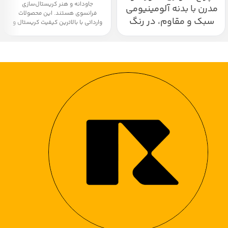
جاودانه و هنر کریستال‌سازی
مدرن با بدنه آلومینیومی
فرانسوی هستند. این محصولات
سبک و مقاوم، در رنگ‌
وارداتی با بالاترین کیفیت کریستال و
تراش‌های فوق‌العاده ظریف تولید
های سفید و مشکی، با
شده‌اند.
نور آفتابی و طراحی
• انعکاس خیره‌کننده نور:
مینیمال، انتخابی زیبا و
کریستال‌های شفاف و بی‌نقص باکارا،
نور را به زیباترین شکل ممکن
کاربردی برای فضاهای
منعکس کرده و جلوه‌ای اشرافی به
مدرن است. نصب آسان،
فضای شما می‌بخشند.
قابلیت تعویض لامپ و
• مناسب برای دکوراسیون لوکس:
انتخابی ایده‌آل برای تکمیل
تنظیم جهت نصب از
دکوراسیون کلاسیک و مدرن در
ویژگی‌های برجسته این
سالن‌های پذیرایی، که حس اصالت و
شکوه را به فضای شما می‌آورد.
محصول است.
• ضمانت اصالت و کیفیت: محصولاتی
با اصالت تضمین‌شده و کیفیت ساخت
ممتاز، که یک عمر درخشش خود را
حفظ می‌کنند.
با دیوارکوب باکارا، نور را به یک اثر
هنری تبدیل کنید.