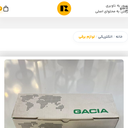
عبور به ناوبری
منو
0
رفتن به محتوای اصلی
خانه
الکتریکی
لوازم برقی
/
/