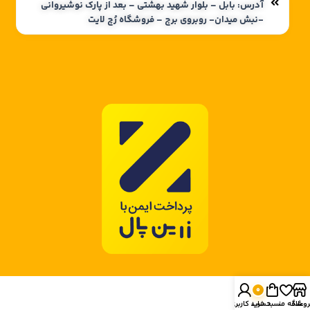
آدرس: بابل – بلوار شهید بهشتی – بعد از پارک نوشیروانی
-نبش میدان- روبروی برج – فروشگاه رُچ لایت
0
روشگاه
علاقه مندی
سبد خرید
حساب کاربری من