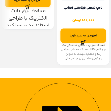
افزودن به سبد خرید
لامپ شمعی فیلامنتی آفتابی
محافظ برق پارت
الکتریک با طراحی
180,000
تومان
استاندارد و عملکرد
دقیق، از لوازم برقی
افزودن به سبد خرید
در برابر نوسانات
لامپ
ادیسونی یا همان فیلامنتی یک
ولتاژ، قطع و وصل
نوع لامپ LED است که به دلیل طراحی
ناگهانی برق، اتصال
زیبا و عملکرد بهینه، به عنوان
جایگزین مناسبی برای لامپ‌های
کوتاه و شوک
رشته‌ای سنتی شناخته می‌شود.
این لامپ‌ها به شکل لامپ‌های
الکتریکی محافظت
کلاسیک ساخته شده و با حفظ ظاهر
می‌کند. این
سنتی، از تکنولوژی LED برای کاهش
مصرف انرژی و افزایش طول عمر بهره
محصول دارای ولتاژ
می‌برند.
کاری 220 ولت،
جریان 10 تا 16 آمپر،
نشانگر LED