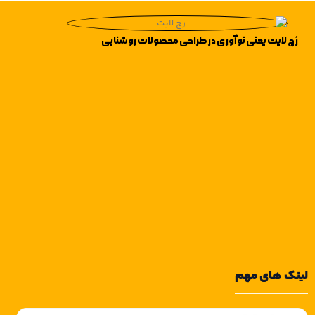
مصرف انرژی و افزایش طول عمر بهره
با کیفیت صدای شفاف،
می‌برند.
نصب آسان، و قابلیت
رُچ لایت یعنی نوآوری در طراحی محصولات روشنایی
اتصال به قفل برقی، این
آیفون انتخابی ایده‌آل
برای افرادی است که به
دنبال راهکاری کاربردی
و اقتصادی برای افزایش
امنیت هستند.
لینک های مهم