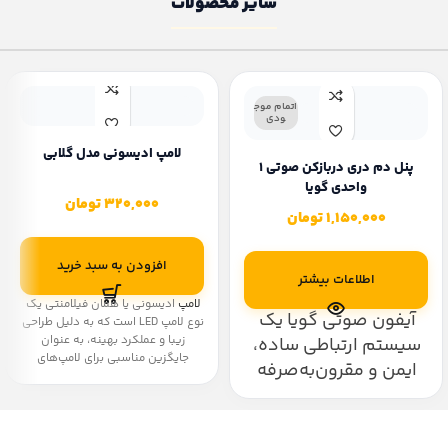
سایر محصولات
اتمام موج
ودی
لامپ ا‌دیسونی مدل گلابی
پنل دم دری دربازکن صوتی 1
واحدی گویا
320,000
تومان
1,150,000
تومان
افزودن به سبد خرید
اطلاعات بیشتر
لامپ
ادیسونی یا همان فیلامنتی یک
آیفون صوتی گویا یک
نوع لامپ LED است که به دلیل طراحی
زیبا و عملکرد بهینه، به عنوان
سیستم ارتباطی ساده،
جایگزین مناسبی برای لامپ‌های
ایمن و مقرون‌به‌صرفه
رشته‌ای سنتی شناخته می‌شود.
برای کنترل ورود و خروج
این لامپ‌ها به شکل لامپ‌های
کلاسیک ساخته شده و با حفظ ظاهر
در ساختمان‌های
سنتی، از تکنولوژی LED برای کاهش
مسکونی و اداری است.