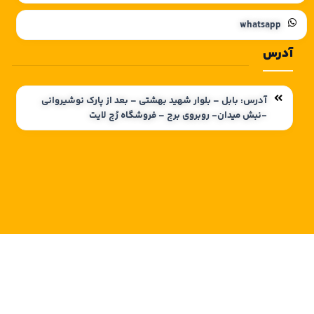
whatsapp
آدرس
آدرس: بابل – بلوار شهید بهشتی – بعد از پارک نوشیروانی
-نبش میدان- روبروی برج – فروشگاه رُچ لایت