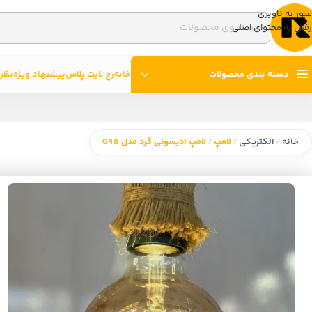
عبور به ناوبری
رفتن به محتوای اصلی
دسته بندی محصولات
خانه
رچ لایت پلاس
پیشنهاد ویژه
نظر
خانه
الکتریکی
لامپ
لامپ ادیسونی گرد مدل G95
/
/
/