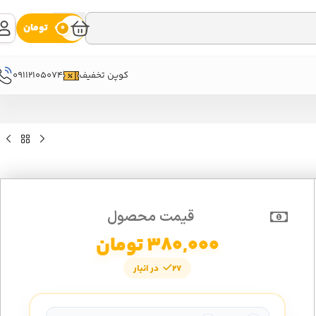
0
تومان
0
09112105074
کوپن تخفیف
قیمت محصول
380,000
تومان
27 در انبار