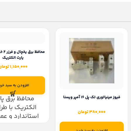
پارت الکتریک
1,150,000
تومان
افزودن به سبد خری
محافظ برق پا
فیوز مینیاتوری تک پل 16 آمپر ویسنا
الکتریک با طر
380,000
تومان
استاندارد و عم
دقیق، از لوازم ب
افزودن به سبد خرید