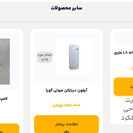
سایر محصولات
محافظ برق یخچال و فرزر 2 خانه 1.8 متری
اتمام موج
ودی
د
آیفون دربازکن صوتی گویا
رت
لامپ
850,000
تومان
احی
0
لکرد
اطلاعات بیشتر
رقی در
اف