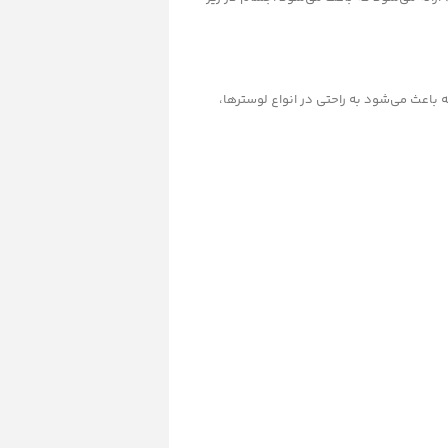
 استاندارد E27 و E14 طراحی شده‌اند، که باعث می‌شود به راحتی در انواع لوسترها،