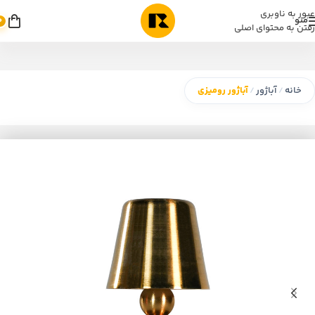
عبور به ناوبری
منو
0
رفتن به محتوای اصلی
خانه
آباژور
آباژور رومیزی
/
/