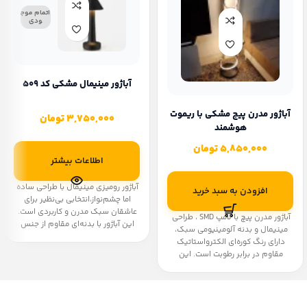
اتمام موج
ودی
آباژور مینیمال مشکی کد ۵۰۹
آباژور مدرن پیچ مشکی با ریموت
3,750,000
تومان
هوشمند
5,850,000
تومان
اطلاعات بیشتر
آباژور رومیزی مینیمال با طراحی ساده
افزودن به سبد خرید
اما چشم‌نواز،انتخابی بی‌نظیر برای
عاشقان سبک مدرن و کاربردی است.
آباژور مدرن پیچ با لامپ SMD ، طراحی
این آباژور با بدنه‌ای مقاوم از جنس
مینیمال و بدنه آلومینیومی سبک،
آلومینیوم و وزن بسیار سبک، نه‌تنها
دارای رنگ کوره‌ای الکترواستاتیک
ظاهر شیکی دارد بلکه به راحتی قابل
مقاوم در برابر رطوبت است. این
جابه‌جایی و استفاده در هر فضایی
محصول با نور سه حالته، ریموت
است. نور LED یکنواخت و ملایم آن، در
کنترل هوشمند، دیفیزور باکیفیت و
چند حالت مختلف قابل تنظیم است و
قابلیت تنظیم ارتفاع، انتخابی شیک و
به کمک عملکرد لمسی، تنها با یک
بادوام برای فضاهای مدرن است.