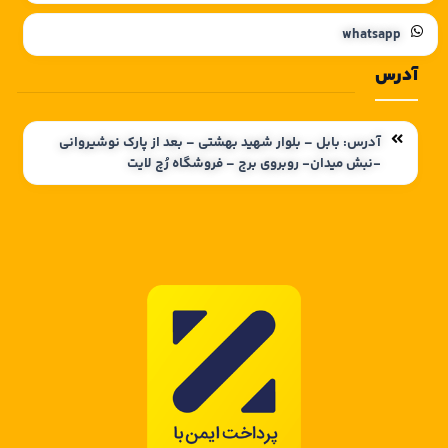
whatsapp
آدرس
آدرس: بابل – بلوار شهید بهشتی – بعد از پارک نوشیروانی
-نبش میدان- روبروی برج – فروشگاه رُچ لایت