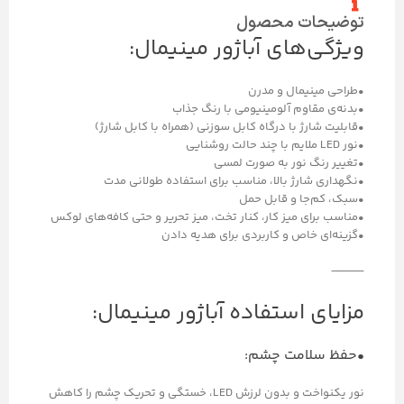
توضیحات محصول
ویژگی‌های آباژور مینیمال:
•طراحی مینیمال و مدرن
•بدنه‌ی مقاوم آلومینیومی با رنگ جذاب
•قابلیت شارژ با درگاه کابل سوزنی (همراه با کابل شارژ)
•نور LED ملایم با چند حالت روشنایی
•تغییر رنگ نور به صورت لمسی
•نگهداری شارژ بالا، مناسب برای استفاده طولانی مدت
•سبک، کم‌جا و قابل حمل
•مناسب برای میز کار، کنار تخت، میز تحریر و حتی کافه‌های لوکس
•گزینه‌ای خاص و کاربردی برای هدیه دادن
⸻
مزایای استفاده آباژور مینیمال:
•حفظ سلامت چشم:
نور یکنواخت و بدون لرزش LED، خستگی و تحریک چشم را کاهش