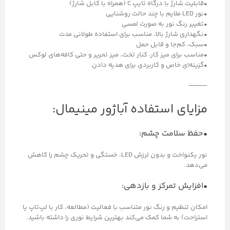
•قابلیت شارژ با درگاه تایپ C (همراه با کابل شارژ)
•نور LED ملایم با چند حالت روشنایی
•تغییر رنگ نور به صورت لمسی
•نگهداری شارژ بالا، مناسب برای استفاده طولانی مدت
•سبک، کم‌جا و قابل حمل
•مناسب برای میز کار، کنار تخت، میز تحریر و حتی کافه‌های لوکس
•گزینه‌ای خاص و کاربردی برای هدیه دادن
⸻
مزایای استفاده آباژور مینیمال:
•حفظ سلامت چشم:
نور یکنواخت و بدون لرزش LED، خستگی و تحریک چشم را کاهش
می‌دهد.
•افزایش تمرکز و بازدهی:
امکان تنظیم و رنگ نور متناسب با فعالیت (مطالعه، کار با لپ‌تاپ یا
استراحت) به شما کمک می‌کند بهترین شرایط نوری را داشته باشید.