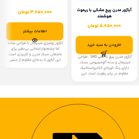
آباژور مدرن پیچ مشکی با ریموت
3,750,000
تومان
هوشمند
5,850,000
تومان
اطلاعات بیشتر
آباژور رومیزی مینیمال با طراحی ساده
افزودن به سبد خرید
اما چشم‌نواز،انتخابی بی‌نظیر برای
عاشقان سبک مدرن و کاربردی است.
آباژور مدرن پیچ با لامپ SMD ، طراحی
این آباژور با بدنه‌ای مقاوم از جنس
مینیمال و بدنه آلومینیومی سبک،
آلومینیوم و وزن بسیار سبک، نه‌تنها
دارای رنگ کوره‌ای الکترواستاتیک
ظاهر شیکی دارد بلکه به راحتی قابل
مقاوم در برابر رطوبت است. این
جابه‌جایی و استفاده در هر فضایی
محصول با نور سه حالته، ریموت
است. نور LED یکنواخت و ملایم آن، در
کنترل هوشمند، دیفیزور باکیفیت و
چند حالت مختلف قابل تنظیم است و
قابلیت تنظیم ارتفاع، انتخابی شیک و
به کمک عملکرد لمسی، تنها با یک
بادوام برای فضاهای مدرن است.
لمس می‌توانید شدت نور یا رنگ نور
دلخواه خود را انتخاب کنید. طراحی
شارژی به شما این امکان را می‌دهد تا
در هر مکان بدون نیاز به برق
مستقیم، از روشنایی دلنشین آن لذت
ببرید.